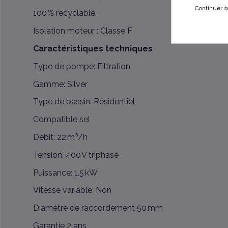
Continuer s
100 % recyclable
Isolation moteur : Classe F
Caractéristiques techniques
Type de pompe: Filtration
Gamme: Silver
Type de bassin: Résidentiel
Compatible sel
Débit: 22 m³/h
Tension: 400 V triphasé
Puissance: 1.5 kW
Vitesse variable: Non
Diamètre de raccordement
50 mm
Garantie 2 ans