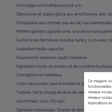
Amorçage automatique jusqu’à 4 m
Silencieuse et stable grâce aux amortisseurs anti-vi
Compatible eau chlorée, eau au sel, eau déminéralisé
Préfiltre grande capacité avec couvercle transparen
Système de fermeture sécurisé Safety Lock avec cl
Aspiration haute capacité
Roulements étanches haute tolérance
Séparation facile du moteur et du système hydrauli
Conception et matériaux
Ce magasin vou
Corps de pompe, pied amovible et diffuseur : Polypr
fonctionnalités
Turbine : Noryl chargé en fibre de verre
réseaux sociaux
réseaux sociau
Axe moteur : Inox AISI 420
implications a
Garniture mécanique : Granite et alumine