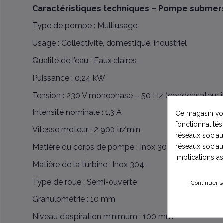
Caractéristiques techniques – Pompe submers
Type de pompe : Multiusage
Usage : Collectivité, domestique, industriel
Qualité de l’eau : Eaux claires
Puissance : 0,24 kW
Tension : 230 V monophasé – 50 Hz (condensateur i
Intensité nominale : 1,3 A
Ce magasin vou
fonctionnalités
Vitesse moteur : 2 900 tr/min
réseaux sociaux
réseaux sociau
Matière du corps de pompe : Inox 304
implications a
Matière de la turbine : Inox 304
Type de roue : Semi-ouverte
Continuer s
Granulométrie : 10 mm
Niveau d’aspiration minimum : 100 mm