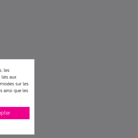
, les
 liés aux
timisées sur les
s ainsi que les
pter