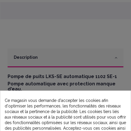
Description
Pompe de puits LKS-SE automatique 1102 SE-1
Pompe automatique avec protection manque
d'eau.
Version "SE-1" avec aspiration latérale (prévoir
Ce magasin vous demande d'accepter les cookies afin
kit aspiration).
d'optimiser les performances, les fonctionnalités des réseaux
Température du liquide de 0°C à +35°C, immersion maxi
sociaux et la pertinence de la publicité. Les cookies tiers liés
12m, position verticale.
aux réseaux sociaux et à la publicité sont utilisés pour vous offrir
Liquides propres, sans corps solides ou abrasifs, non
des fonctionnalités optimisées sur les réseaux sociaux, ainsi que
agressifs.
des publicités personnalisées. Acceptez-vous ces cookies ainsi