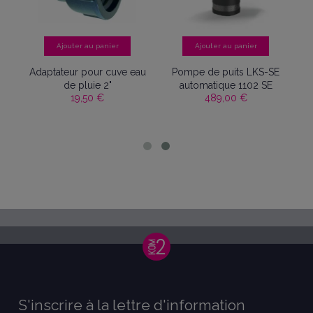
Ajouter au panier
Ajouter au panier
te
Adaptateur pour cuve eau
Pompe de puits LKS-SE
de pluie 2"
automatique 1102 SE
19,50 €
489,00 €
S'inscrire à la lettre d'information