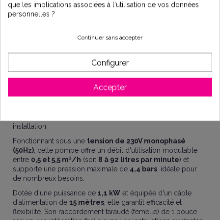
Corps, turbines et diffuseurs en technopolymère,
que les implications associées à l'utilisation de vos données
double garniture mécanique carbone/céramique/NBR
personnelles ?
+ chambre à huile.
Protection thermique et condensateur intégrés en
Continuer sans accepter
monophasé, équipée de 15m de câble et clapet de
retenue incorporé.
Configurer
IMPORTANT : prévoir réservoir auxiliaire.
Accepter
Idéale pour un
usage domestique
, cette pompe
immergée est spécialement conçue pour traiter l'eau claire
avec fiabilité et performance. Avec un diamètre de
190 mm
,
elle est livrée prête à poser, ce qui simplifie grandement son
installation.
Fonctionnant sous une
tension de 230V monophasé
(50Hz)
, cette pompe offre un débit d'utilisation modulable
entre
0,5 et 5,5 m³/h
(soit
8 à 92 litres par minute
) et
supporte une pression maximale de
4,4 bars
, idéale pour
de nombreux besoins.
Dotée d'une puissance de
1,1 kW
et équipée d'un câble
d'alimentation de
15 mètres
, elle garantit efficacité et
flexibilité. Son raccordement taraudé (femelle) de 1 pouce