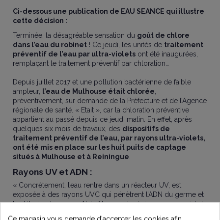
Ci-dessous une publication de EAU SEANCE qui illustre
cette décision :
Terminée, la désagréable sensation du
goût de chlore
dans l’eau du robinet
! Ce jeudi, les unités de
traitement
préventif de l’eau par ultra-violets
ont été inaugurées,
remplaçant le traitement préventif par chloration…
Depuis juillet 2017 et une pollution bactérienne de faible
ampleur,
l’eau de Mulhouse était chlorée
,
préventivement, sur demande de la Préfecture et de l’Agence
régionale de santé. « Etait », car la chloration préventive
appartient au passé depuis ce jeudi matin. En effet, après
quelques six mois de travaux, des
dispositifs de
traitement préventif de l’eau, par rayons ultra-violets,
ont été mis en place sur les huit puits de captage
situés à Mulhouse et à Reiningue
.
Rayons UV et ADN :
« Concrètement, l’eau rentre dans un réacteur UV, est
exposée à des rayons UVC qui pénètrent l’ADN du germe et
le détruisent, expose Alain Nguyen, ingénieur commercial de
la société Bio UV, qui développe ces systèmes de
Ce magasin vous demande d'accepter les cookies afin