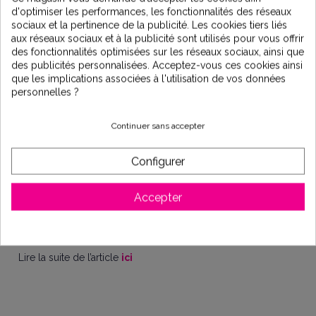
traitement.
On casse la bactérie, c’est immédiat et
d'optimiser les performances, les fonctionnalités des réseaux
irréversible !
» Désormais, l’eau qui coule de tous les
sociaux et la pertinence de la publicité. Les cookies tiers liés
robinets mulhousiens est traitée préventivement par UV, ce
aux réseaux sociaux et à la publicité sont utilisés pour vous offrir
qui n’altère en rien ses qualités. S’ils ne sont plus utilisés de
des fonctionnalités optimisées sur les réseaux sociaux, ainsi que
manière préventive, les dispositifs de traitement chimique de
des publicités personnalisées. Acceptez-vous ces cookies ainsi
l’eau restent toutefois opérationnels : « Le traitement par UV
que les implications associées à l'utilisation de vos données
se fait préventivement, au niveau des puits. La chloration
personnelles ?
pourra être activée en cas de pollution sur le réseau, en
mode curatif, explique Denis Parmentier, le chef du service
des Eaux. Nous espérons ne jamais la réactiver ! »
Continuer sans accepter
Une eau de qualité :
Configurer
Un souhait partagé par Maryvonne Buchert, l’adjointe au
maire déléguée à l’Eau et à la Biodiversité : « L’eau que le
Service des Eaux distribue aux habitants de 14 communes
Accepter
est une eau de qualité très appréciée. Depuis la création du
service, le maître mot est la préservation de la qualité de
l’eau de la nappe de la Doller ! »
Lire la suite de l’article
ici