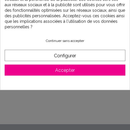
Vous trouverez des filtres anti-boues anti-sables, anti-goût
aux réseaux sociaux et à la publicité sont utilisés pour vous offrir
anti-odeur ou anticalcaire à filtration plus ou moins élevée.
des fonctionnalités optimisées sur les réseaux sociaux, ainsi que
Certaines sont lavables. Tous les filtres doivent être
des publicités personnalisées. Acceptez-vous ces cookies ainsi
régulièrement changés et les plus résistants sont les filtres
que les implications associées à l'utilisation de vos données
bobinés.
personnelles ?
Vous pouvez également choisir un
porte filtre double
ou
porte filtre triple
qui permettra d'installer plusieurs filtres à
Continuer sans accepter
eau et de traiter plusieurs problèmes en même temps, par
exemple une filtration à 20µ pour traiter les impuretés et une
Configurer
seconde anticalcaire.
Il s'agit d'installations
peu onéreuses
.
Accepter
N'hésitez-pas à nous contacter pour plus de
renseignements.