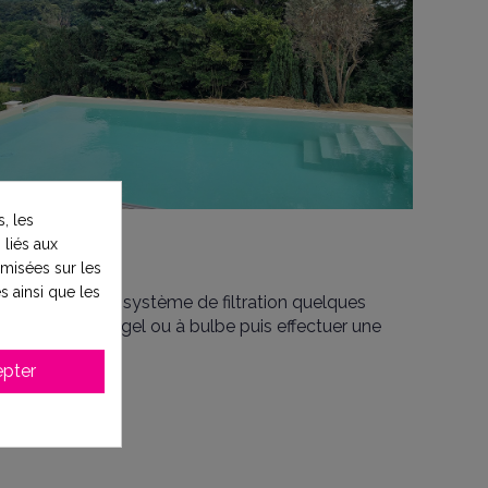
, les
 liés aux
timisées sur les
s ainsi que les
nt fonctionner le système de filtration quelques
 une sonde hors-gel ou à bulbe puis effectuer une
pter