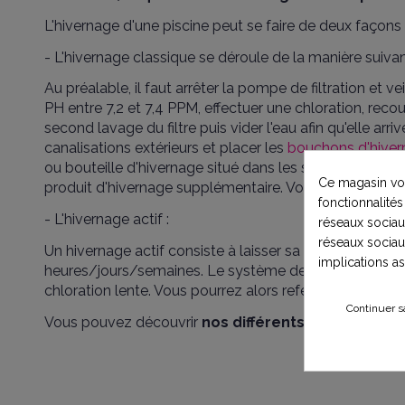
L'hivernage d'une piscine peut se faire de deux façons 
- L'hivernage classique se déroule de la manière suivan
Au préalable, il faut arrêter la pompe de filtration et veil
PH entre 7,2 et 7,4 PPM, effectuer une chloration, recouv
second lavage du filtre puis vider l'eau afin qu'elle a
canalisations extérieurs et placer les
bouchons d'hiver
ou bouteille d'hivernage situé dans les skimmeurs et flo
Ce magasin vou
produit d'hivernage supplémentaire. Vous pourrez ains
fonctionnalités
- L'hivernage actif :
réseaux sociaux
réseaux sociau
Un hivernage actif consiste à laisser sa piscine tourner
implications a
heures/jours/semaines. Le système de filtration doit re
chloration lente. Vous pourrez alors refermer votre vo
Continuer s
Vous pouvez découvrir
nos différents produits dan