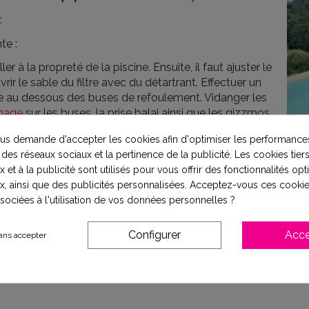
:
te :
ler à la propreté de la piscine. Ensuite, il faut ajuster le
rir le sable du filtre avec du détartrant. Effectuer un
rrive au dessous des buses de refoulement. Vidanger les
nage
sur les buses, la prise balai ainsi que les gizzmos
tteurs d'hivernage. Il est conseillé d'ajouter un
s demande d'accepter les cookies afin d'optimiser les performances
i refermer votre volet/bâche.
 des réseaux sociaux et la pertinence de la publicité. Les cookies tiers
 et à la publicité sont utilisés pour vous offrir des fonctionnalités op
x, ainsi que des publicités personnalisées. Acceptez-vous ces cookie
 au ralenti durant l'ensemble de la période hivernale, en faisa
ssociées à l'utilisation de vos données personnelles ?
ster en marche pendant les périodes de gel. Il faut installer
let/bâche.
Configurer
Acce
ans accepter
s notre rubrique
:
Hiverner sa piscine