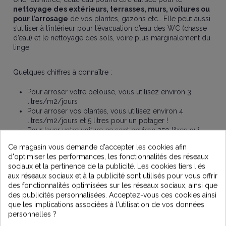
nettoyage des extérieurs, terrasses, murs, voitures ou
pour l’arrosage
de vos plantes, gazons etc… Elle peut aussi
s’utiliser à l’intérieur pour l’évacuation d’eau des WC (chasse
d’eau) et le nettoyage des sols, voire plus marginalement du
linge.
Quelques chiffres à connaître :
Pour arroser votre pelouse, vous utilisez environ 3
litres/m2/jours
Pour arroser vos plantes, vous utilisez environ 4
litres/m2/jours et 5 litres pour un potager !
Pour laver votre voiture ce sont environ 250 litres qui
sont utilisés à chaque lavage.
Ce magasin vous demande d'accepter les cookies afin
Ainsi vous réalisez une économie tout en ayant un
d'optimiser les performances, les fonctionnalités des réseaux
comportement éco-responsable. Magnifique non ?
sociaux et la pertinence de la publicité. Les cookies tiers liés
En plus, sachez que l’eau de pluie détient aussi l’avantage
aux réseaux sociaux et à la publicité sont utilisés pour vous offrir
d’être
non-calcaire
pour ceux qui souhaiteraient pousser
des fonctionnalités optimisées sur les réseaux sociaux, ainsi que
son utilisation jusqu’à son lave-linge !
des publicités personnalisées. Acceptez-vous ces cookies ainsi
que les implications associées à l'utilisation de vos données
personnelles ?
Enfin, sachez qu’un crédit d’impôt peut vous êtes accordé