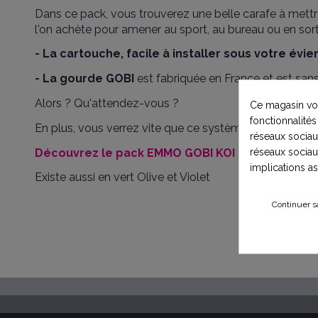
Dans ce pack, vous trouverez une belle carafe à mettre 
l'on achète pour amener au sport, au bureau ou en sortie
- La cartouche, facile à installer sous votre évie
- La gourde GOBI
est fabriquée en France et est san
Alors ? Qu'attendez-vous ?
Ce magasin vou
fonctionnalités
En plus, vous verrez vite que ce système est très écon
réseaux sociaux
Découvrez le pack EMMO GOBI KOI
réseaux sociau
implications a
Existe aussi en vert Olive et Violet
Continuer s