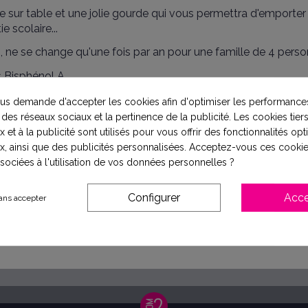
sur table et une jolie gourde qui vous permettra d'emporter v
 scolaire...
r
, ne se change qu'une fois par an pour une famille de 4 perso
s Bisphénol A.
s demande d'accepter les cookies afin d'optimiser les performances
 des réseaux sociaux et la pertinence de la publicité. Les cookies tiers
omique puisque l'eau du robinet est 200 fois mois chère qu'en
 et à la publicité sont utilisés pour vous offrir des fonctionnalités op
x, ainsi que des publicités personnalisées. Acceptez-vous ces cookie
ssociées à l'utilisation de vos données personnelles ?
Configurer
Acce
ans accepter