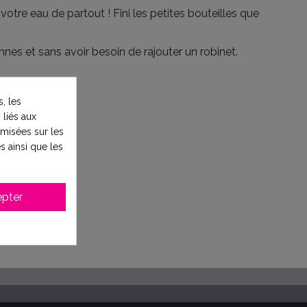
otre eau de partout ! Fini les petites bouteilles que
nnes et sans avoir besoin de rajouter un robinet.
, les
 liés aux
 bouteille.
timisées sur les
s ainsi que les
pter