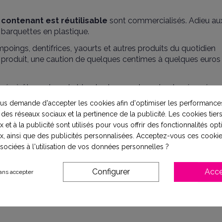
e
contenant est réutilisable
sont commercialisés.
Adieu au
 barquettes en plastique.
gs, dentifrices, yaourts et autres produits du quotidien
 produit, une caution de quelques centimes à quelques euros 
née à être un bac de tri, qu’un transporteur viendra récupérer po
s demande d'accepter les cookies afin d'optimiser les performances
 des réseaux sociaux et la pertinence de la publicité. Les cookies tiers
anger comme les pots de glace Häagen-Dazs qui seront en
mé
 et à la publicité sont utilisés pour vous offrir des fonctionnalités op
 sort pour les petits gâteaux individualisés dans un sachet p
x, ainsi que des publicités personnalisées. Acceptez-vous ces cookie
goûter facilement transportable sera prévue à cet effet.
ssociées à l'utilisation de vos données personnelles ?
gine en effet que des camions viendront récupérer le bac de
dans leur supermarché en vrac.
Configurer
Acce
ans accepter
MAVEO salue cette initiative.