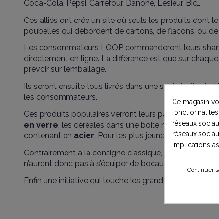
Coca-Cola, Pepsi, Carrefour, Danone, Lesieur, Bic…
Ces alliés ont créé un site où seuls les produits dont l
poubelles qui débordent de cartons, de flacons, ou de
Les consommateurs LOOP commanderont leurs shampoin
directement en ligne.
La différence est que sur chaque
prévoir sur l’emballage.
Ils seront ensuite tous livrés dans une seule boîte desti
les consommateurs.
Ce magasin vou
fonctionnalités
Ces produits populaires verront leurs packagings ch
réseaux sociaux
en verre
, les céréales dans une boite métallique…
Même
réseaux sociau
contenant en
acier
. Pour les plus jeunes, une boite à 
implications a
Contrairement à la consigne classique, la Startup ima
n’auront donc pas à s’équiper de bocaux avant d’aller 
Continuer s
Enfin une initiative qui touche les grandes marques ! A