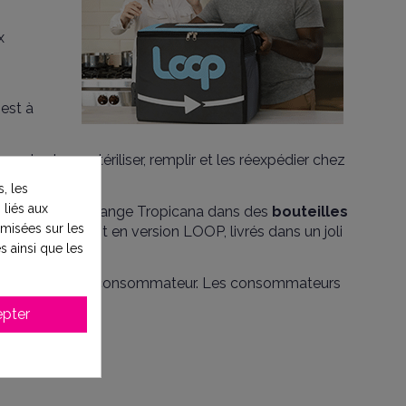
x
est à
ur les laver, stériliser, remplir et les réexpédier chez
, les
 liés aux
tal
, les jus d’orange Tropicana dans des
bouteilles
timisées sur les
lastique, seront en version LOOP, livrés dans un joli
s ainsi que les
 tri chez chaque consommateur.
Les consommateurs
pter