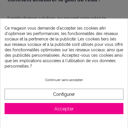
Il existe diverses solutions qui peuvent varier selon le
problème à traiter, la place dont vous disposez dans votre
Ce magasin vous demande d'accepter les cookies afin
habitation ou de votre budget
d'optimiser les performances, les fonctionnalités des réseaux
sociaux et la pertinence de la publicité. Les cookies tiers liés
aux réseaux sociaux et à la publicité sont utilisés pour vous offrir
La carafe filtrante, très simple d’utilisation pour filtrer
des fonctionnalités optimisées sur les réseaux sociaux, ainsi que
l’eau de boisson. AMAVEO n'en propose pas car
des publicités personnalisées. Acceptez-vous ces cookies ainsi
d'autres produits sont selon nous plus efficaces, moins
que les implications associées à l'utilisation de vos données
contraignants et moins onéreux (changement des
personnelles ?
cartouches trop fréquent).
Le système de filtration sous évier, qui filtre
instantanément votre eau, la débarrassant du goût de
Continuer sans accepter
chlore mais aussi des pesticides et herbicides. Notre
chouchou :
le Système de filtration d'eau EMMO
Configurer
L’osmoseur, procédé très efficace pour se débarrasser
de toutes les substances qui altèrent le goût de
l’eau...et pas que ! Système très performant mais
Accepter
évidemment le plus onéreux.
L’adoucisseur, la solution la plus durable pour traiter le
calcaire de toute la maison.
Les adoucisseurs
ORION
présentent
3 modèles adaptés à votre