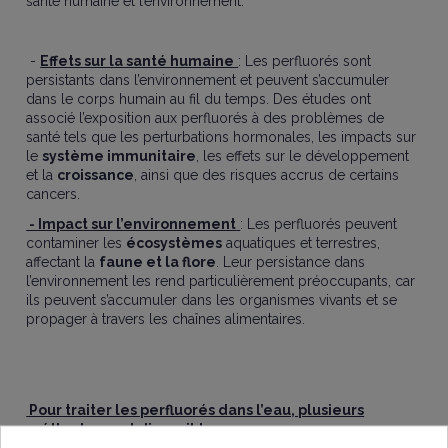
santé humaine et l’environnement.
-
Effets sur la santé humaine
: Les perfluorés sont
persistants dans l’environnement et peuvent s’accumuler
dans le corps humain au fil du temps. Des études ont
associé l’exposition aux perfluorés à des problèmes de
santé tels que les perturbations hormonales, les impacts sur
le
système immunitaire
, les effets sur le développement
et la
croissance
, ainsi que des risques accrus de certains
cancers.
- Impact sur l’environnement
: Les perfluorés peuvent
contaminer les
écosystèmes
aquatiques et terrestres,
affectant la
faune et la flore
. Leur persistance dans
l’environnement les rend particulièrement préoccupants, car
ils peuvent s’accumuler dans les organismes vivants et se
propager à travers les chaînes alimentaires.
Pour traiter les perfluorés dans l’eau, plusieurs
méthodes sont disponibles :