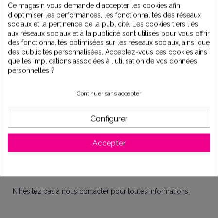
Ce magasin vous demande d'accepter les cookies afin
d'optimiser les performances, les fonctionnalités des réseaux
- Filtration au charbon actif
: Le charbon actif est efficace
sociaux et la pertinence de la publicité. Les cookies tiers liés
pour éliminer les perfluorés de l’eau. Facile d'installation, il
aux réseaux sociaux et à la publicité sont utilisés pour vous offrir
vous permettra également de faire des économies et de
des fonctionnalités optimisées sur les réseaux sociaux, ainsi que
réduire votre consommation de bouteilles en plastique.
des publicités personnalisées. Acceptez-vous ces cookies ainsi
Découvrez notre système de filtration :
Filtre Emmo
que les implications associées à l'utilisation de vos données
personnelles ?
- L'osmoseur
: Les membranes d’osmose inverse sont
capables de filtrer les perfluorés et d’autres contaminants de
petite taille, offrant ainsi une méthode efficace de purification
Continuer sans accepter
de l’eau. Vous pouvez installer un osmoseur sous votre évier.
Découvrez toute notre gamme d'osmoseurs :
Osmoseurs
Configurer
Il est important de surveiller régulièrement la qualité de votre
eau.
Accepter
Vous pouvez vous renseigner sur la qualité de votre eau
grâce à cette
Carte
N'hésitez pas à nous contacter pour toutes informations.