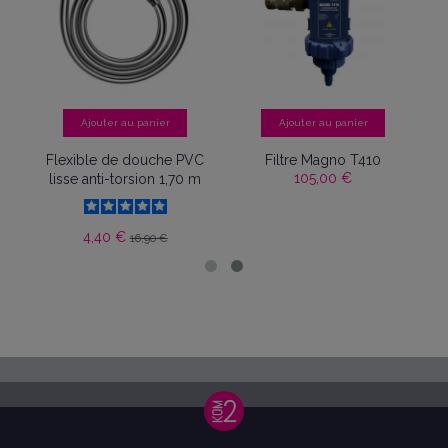
Ajouter au panier
Ajouter au panier
 +
Flexible de douche PVC
Filtre Magno T410
105,00 €
lisse anti-torsion 1,70 m
4,40 €
16,90 €