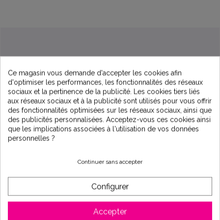
Ce magasin vous demande d'accepter les cookies afin
d'optimiser les performances, les fonctionnalités des réseaux
sociaux et la pertinence de la publicité. Les cookies tiers liés
aux réseaux sociaux et à la publicité sont utilisés pour vous offrir
des fonctionnalités optimisées sur les réseaux sociaux, ainsi que
des publicités personnalisées. Acceptez-vous ces cookies ainsi
Description
que les implications associées à l'utilisation de vos données
personnelles ?
Seau 1kg cristaux polyphosphates anti calcaire
Continuer sans accepter
Les cristaux de polyphosphates améliorent la qualité
de l'eau et empêchent la formation de tartre.
Configurer
Pour optimiser le rendement, vous pouvez remplacer
les polyphosphates régulièrement.
Les cristaux de polyphosphates de sodium inhibent
Accepter
chimiquement la formation de tartre.