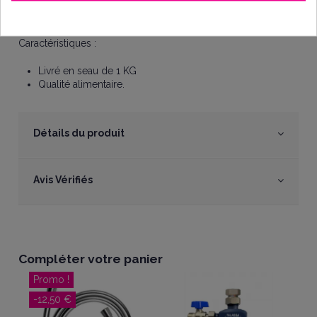
Le procédé ne modifie pas la quantité des autres sels
minéraux contenus dans l'eau traitée.
Caractéristiques :
Livré en seau de 1 KG
Qualité alimentaire.
Détails du produit
Avis Vérifiés
Compléter votre panier
Promo !
-12,50 €