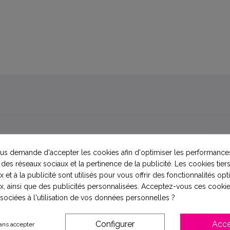
s demande d'accepter les cookies afin d'optimiser les performances
 des réseaux sociaux et la pertinence de la publicité. Les cookies tiers
r inoxydable avec un double fond
 et à la publicité sont utilisés pour vous offrir des fonctionnalités op
x, ainsi que des publicités personnalisées. Acceptez-vous ces cookie
ssociées à l'utilisation de vos données personnelles ?
out facilement
Configurer
Acce
ur boire
ans accepter