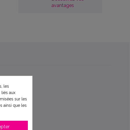
avantages
, les
 liés aux
timisées sur les
s ainsi que les
pter