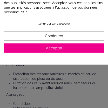
L'hélice Cintropur transforme le flux d'eau en effet
des publicités personnalisées. Acceptez-vous ces cookies ainsi
centrifuge par la précipitation de particules pesantes
que les implications associées à l'utilisation de vos données
dans le bas de la cloche, tandis que la manche filtrante
personnelles ?
assure la filtration finale suivant la finesse choisie.
Livré avec filtre standard 25µ et clé.
Continuer sans accepter
Principe de base :
Protection des circuits d'eau sanitaires domestiques,
Configurer
collectifs et agricoles par la filtration de particules solides
(terre, sable, particules de rouille...) en suspension dans l'eau.
Accepter
Le filtre de protection sera idéalement placé à l'entrée de
l'installation afin de protéger l'ensemble des accessoires
raccordés en aval.
Application :
Protection des réseaux sanitaires alimentés en eau de
distribution, de pluie ou de puits.
Filtration des eaux avant adoucisseurs, osmoseurs ou
traitement par lampe ultra-violet.
Avantages :
Grand débit