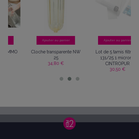
anier
Ajouter au panier
Ajouter au panier
rente NW
Lot de 5 tamis filtrants
Vanne à bille
39,90 €
131/25 1 microns
€
CINTROPUR
30,50 €