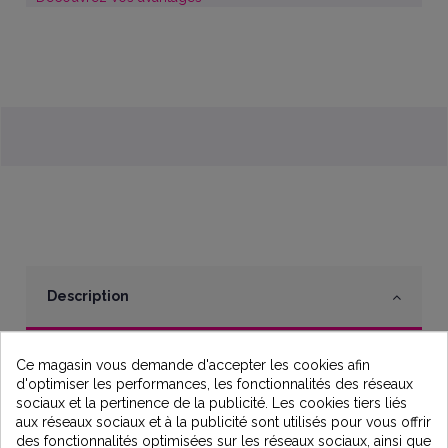
Description
Filtre à eau CINTROPUR 131/25 1" 25 microns
Ce magasin vous demande d'accepter les cookies afin
d'optimiser les performances, les fonctionnalités des réseaux
Fabriqués entièrement en matière synthétique de
sociaux et la pertinence de la publicité. Les cookies tiers liés
première qualité, les filtres Cintropur conviennent pour
aux réseaux sociaux et à la publicité sont utilisés pour vous offrir
usage alimentaire et eau potable.
des fonctionnalités optimisées sur les réseaux sociaux, ainsi que