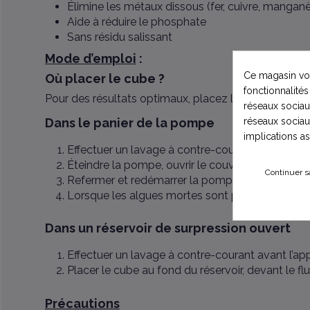
Élimine les métaux dissous (fer, cuivre, mangan
Aide à réduire le phosphate
Sans résidu salissant
Mode d’emploi
:
Ce magasin vou
Où placer le cube ?
fonctionnalités
Pour des résultats optimaux, placez le cube dans une
réseaux sociaux
réseaux sociau
Dans le panier de la pompe
implications a
Effectuer un lavage à contre-courant avant d’ins
Éteindre la pompe, ouvrir le couvercle du panier 
Continuer s
Refermer et redémarrer la pompe.
Lorsque les algues mortes sont piégées dans le 
Dans un réservoir de surpression ouvert
Effectuer un lavage à contre-courant avant l’app
Placer le cube au fond du réservoir, devant le flu
Précautions