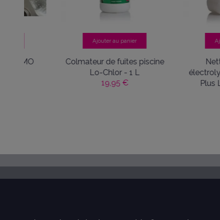
Ajouter au panier
Ajouter au pa
MO
Colmateur de fuites piscine
Nettoyant c
Lo-Chlor - 1 L
électrolyseur au 
19,95 €
Plus Lo-Chlor 
27,90 