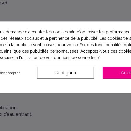
èse)
s demande d'accepter les cookies afin d'optimiser les performances
 des réseaux sociaux et la pertinence de la publicité. Les cookies tiers
 zone à fort débit d’eau, comme le panier de la pompe ou le r
 et à la publicité sont utilisés pour vous offrir des fonctionnalités op
x, ainsi que des publicités personnalisées. Acceptez-vous ces cookie
ssociées à l'utilisation de vos données personnelles ?
érer le cube.
et y placer le cube.
Configurer
Acce
ans accepter
filtre, effectuer un nouveau lavage à contre-courant.
lication.
x d’eau entrant.