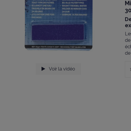
Mi
30
De
ex
Le
de
éc
de 
Voir la vidéo