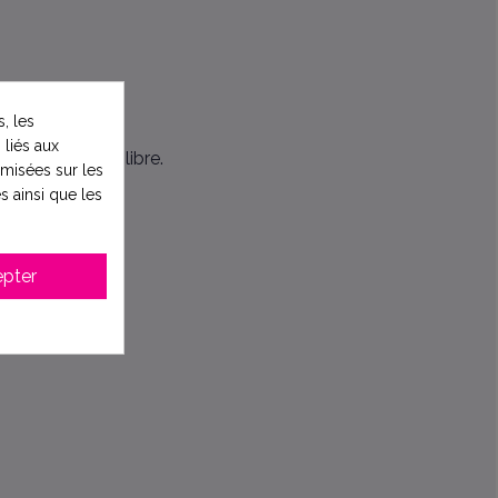
, les
 liés aux
éservoir d’équilibre.
timisées sur les
s ainsi que les
pter