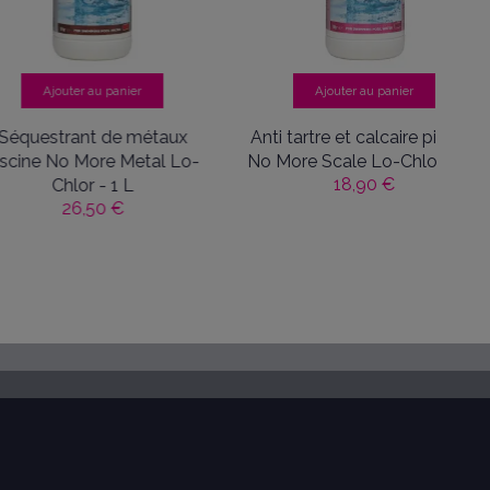
uter au panier
Ajouter au panier
rant de métaux
Anti tartre et calcaire piscine
o More Metal Lo-
No More Scale Lo-Chlor - 1 L
18,90 €
hlor - 1 L
26,50 €