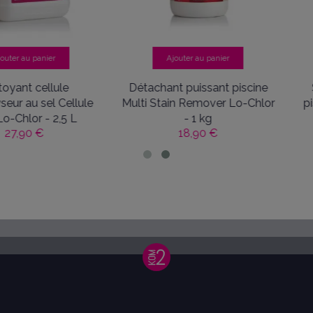
nier
Ajouter au panier
Ajo
ellule
Détachant puissant piscine
Séquest
sel Cellule
Multi Stain Remover Lo-Chlor
piscine N
- 2,5 L
- 1 kg
C
€
18,90 €