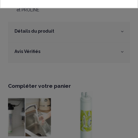
Compatible avec les osmoseurs ECOLUX et BINATURE
et PROLINE
Détails du produit
Avis Vérifiés
Compléter votre panier