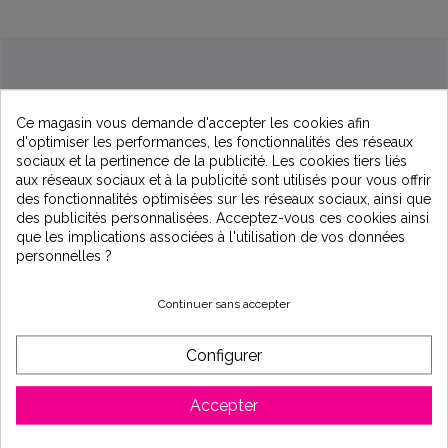
Ce magasin vous demande d'accepter les cookies afin
d'optimiser les performances, les fonctionnalités des réseaux
sociaux et la pertinence de la publicité. Les cookies tiers liés
aux réseaux sociaux et à la publicité sont utilisés pour vous offrir
des fonctionnalités optimisées sur les réseaux sociaux, ainsi que
des publicités personnalisées. Acceptez-vous ces cookies ainsi
Description
que les implications associées à l'utilisation de vos données
personnelles ?
Cartouche reminéralisante pour osmoseur
Continuer sans accepter
Pré-filtre reminéralisateur appelé aussi Green filter pour
les osmoseurs ECOLUX
Configurer
Filtre anti-bactériologique
Apporte des minéraux et oligo-éléments à l'eau pure
Accepter
osmosée
S'installe après la dernière filtration au charbon actif