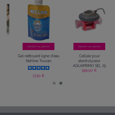
Ajouter au panier
Ajouter au panier
O
Gel nettoyant ligne d'eau
Cellule pour
Net'line Toucan
electrolyseur
AQUAPRIMO SEL 75
599,90 €
17,50 €