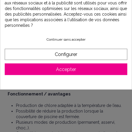
aux réseaux sociaux et à la publicité sont utilisés pour vous offrir
Caractéristiques techniques
des fonctionnalités optimisées sur les réseaux sociaux, ainsi que
Compatibilité : électrolyseur AQUAPRIMO SEL 50
des publicités personnalisées. Acceptez-vous ces cookies ainsi
que les implications associées à l'utilisation de vos données
Volume de piscine conseillé : jusqu’à 50 m³
personnelles ?
Production de chlore : environ 10 g/h
Continuer sans accepter
Longueur de la cellule : environ 185 mm (18,5 cm)
Poids : environ 3 kg
Configurer
Puissance : environ 200 W
Type de cellule : installation en ligne sur la canalisation
Accepter
Taux de sel recommandé : 2 à 4 g/L
Débit maximum : 15 m³/h – pression max : 3 bar
Fonctionnement / avantages
Production de chlore adaptée à la température de l’eau.
Possibilité de réduire la production lorsque la
couverture de piscine est fermée.
Plusieurs modes de production (permanent, asservi,
choc…).