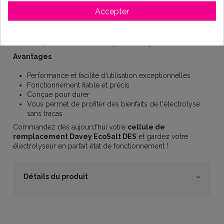
Volume piscine : entre 65 et 100 m3
Accepter
Taux de salinité min : 3 g/L
Dimensions cellule : L250 x l100 x H115 mm
Référence :
DES20
Compatible avec : électrolyseur Davey EcoSalt
Avantages
Performance et facilité d'utilisation exceptionnelles
Fonctionnement fiable et précis
Conçue pour durer
Vous permet de profiter des bienfaits de l'électrolyse
sans tracas
Commandez dès aujourd'hui votre
cellule de
remplacement Davey EcoSalt DES
et gardez votre
électrolyseur en parfait état de fonctionnement !
Détails du produit