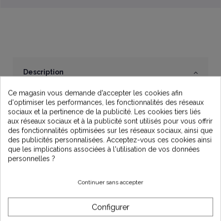
Description
Ce magasin vous demande d'accepter les cookies afin
d'optimiser les performances, les fonctionnalités des réseaux
Cellule de remplacement DES20 pour
sociaux et la pertinence de la publicité. Les cookies tiers liés
l'électrolyseur Davey EcoSalt
aux réseaux sociaux et à la publicité sont utilisés pour vous offrir
Cette cellule de haute qualité est conçue pour offrir une
des fonctionnalités optimisées sur les réseaux sociaux, ainsi que
performance et une facilité d'utilisation exceptionnelles.
des publicités personnalisées. Acceptez-vous ces cookies ainsi
que les implications associées à l'utilisation de vos données
La
cellule de remplacement DES20 pour
personnelles ?
l'électrolyseur Davey EcoSalt
est conçue pour les
bassins entre 65 et 100 m3
, ayant un
taux de salinité
minimum de 3 g/L.
Continuer sans accepter
Caractéristiques
Configurer
Type : cellules en ligne