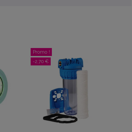
Promo !
-2,70 €