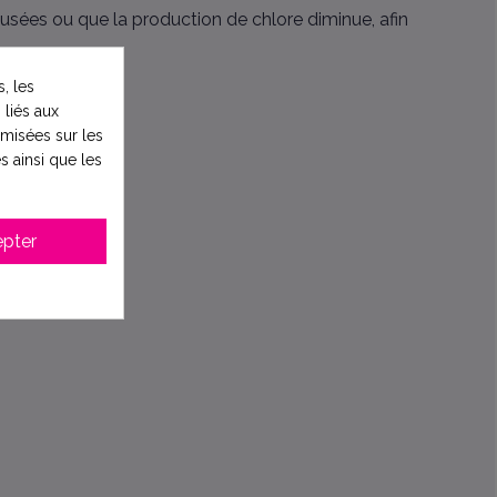
 usées ou que la production de chlore diminue, afin
, les
 liés aux
timisées sur les
s ainsi que les
pter