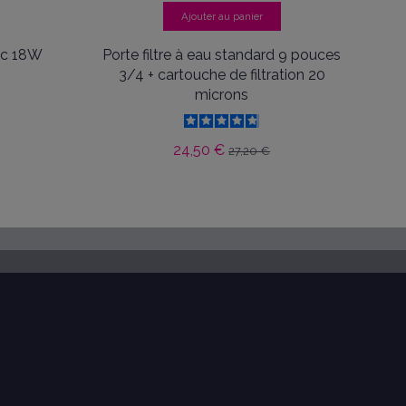
Ajouter au panier
nc 18W
Porte filtre à eau standard 9 pouces
3/4 + cartouche de filtration 20
microns
24,50 €
27,20 €