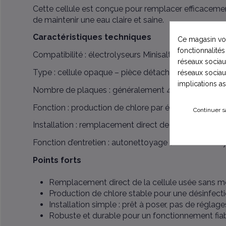
Cette cellule est conçue pour remplacer efficacement
de maintenir une eau claire et saine.
Caractéristiques techniques
Ce magasin vou
fonctionnalités
Compatibilité : électrolyseurs Minisalt 70 et Hydrase
réseaux sociaux
Type : cellule opaque – pièce détachée pour électro
réseaux sociau
implications a
Nombre de plaques : généralement 4 à 6 plaques (
Fonction : production de chlore par électrolyse salin
Continuer s
Installation : remplacement direct de la cellule d’orig
Fonction d’entretien : autonettoyage (selon électrol
Points forts
Remplacement direct de la cellule usée sans modi
Production de chlore stable pour une désinfectio
Installation simple : prêt à poser, pas de réglag
Robuste et durable pour un fonctionnement fiabl