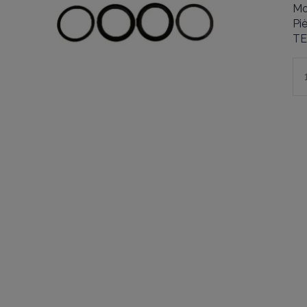
Mo
Pi
T