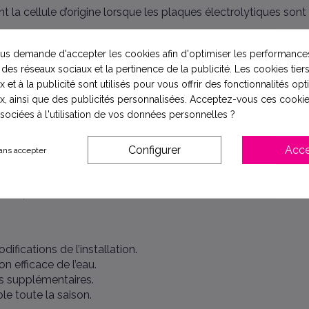
 la cellule d’origine lorsque les plaques électrolytiques sont
s demande d'accepter les cookies afin d'optimiser les performances
 des réseaux sociaux et la pertinence de la publicité. Les cookies tiers
l 100
 et à la publicité sont utilisés pour vous offrir des fonctionnalités op
lyseur au sel
x, ainsi que des publicités personnalisées. Acceptez-vous ces cookie
ssociées à l'utilisation de vos données personnelles ?
selon modèle)
e
Configurer
Acce
ans accepter
ine
yseur)
fications de l’installation.
n efficace de l’eau.
es supplémentaires.
e toute la saison.