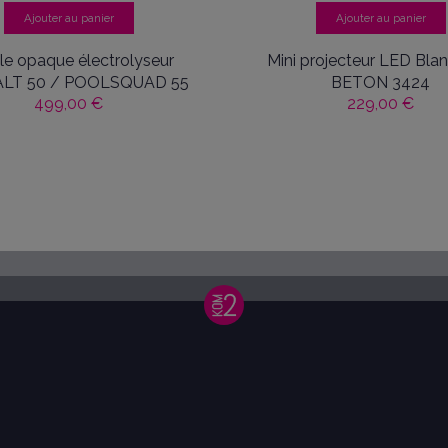
Ajouter au panier
Ajouter au panier
ule opaque électrolyseur
Mini projecteur LED Bla
ALT 50 / POOLSQUAD 55
BETON 3424
499,00 €
229,00 €