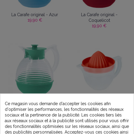
La Carafe original - Azur
La Carafe original -
19,90 €
Coquelicot
19,90 €
La Carafe original -
Presse Agrume - Abricot
Ce magasin vous demande d'accepter les cookies afin
16,90 €
Lagune
d'optimiser les performances, les fonctionnalités des réseaux
19,90 €
sociaux et la pertinence de la publicité. Les cookies tiers liés
aux réseaux sociaux et à la publicité sont utilisés pour vous offrir
des fonctionnalités optimisées sur les réseaux sociaux, ainsi que
des publicités personnalisées. Acceptez-vous ces cookies ainsi