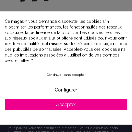
Cuve de stockage
aérienne pour eaux de
Ce magasin vous demande d'accepter les cookies afin
pluie 1m3
d'optimiser les performances, les fonctionnalités des réseaux
595,00 €
sociaux et la pertinence de la publicité. Les cookies tiers liés
aux réseaux sociaux et à la publicité sont utilisés pour vous offrir
des fonctionnalités optimisées sur les réseaux sociaux, ainsi que
des publicités personnalisées. Acceptez-vous ces cookies ainsi
que les implications associées à l'utilisation de vos données
personnelles ?
Continuer sans accepter
Configurer
S'inscrire à la lettre d'information
Accepter
Vous pouvez vous désinscrire à tout moment. Vous trouverez pour cela
nos informations de contact dans les conditions d'utilisation du site.