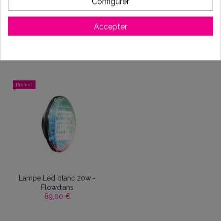
Configurer
Accepter
Coffret Aquaprimo
Lampe LED 30W
filtration piscine
couleurs - Flowdians
199,00 €
159,00 €
Promo !
Lampe Led blanc 20w -
Flowdians
89,00 €