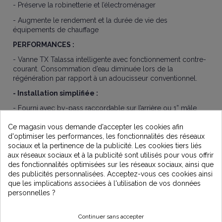
- Préserve la robinetterie et l’électroménager
- Augmente le rendement et la durée de vie des
équipements de chauffage
PERFORMANCES :
- Vanne TX Talassa intelligente avec fonctionnement contre-
courant. Consommation d’eau diminuée lors de la
régénération par rapport à un adoucisseur conventionnel.
- Installation simplifiée :
- Fourni avec by-pass raccordable sur l’arrière ou 1” mâle
- Bac à sel amovible qui épouse la forme de la bouteille
Ce magasin vous demande d'accepter les cookies afin
d'optimiser les performances, les fonctionnalités des réseaux
- L'installation doit être effectuée par un professionnel
sociaux et la pertinence de la publicité. Les cookies tiers liés
CARACTERISTIQUES :
aux réseaux sociaux et à la publicité sont utilisés pour vous offrir
des fonctionnalités optimisées sur les réseaux sociaux, ainsi que
- Adoucisseur mono-bloc
des publicités personnalisées. Acceptez-vous ces cookies ainsi
- Type de régénération : volumétrique
que les implications associées à l'utilisation de vos données
personnelles ?
- Heure de régénération (programmable) : 2h du matin
3
3
- Débit de service (m
/h) à 1 bar de perte de charge : 2 m
/h
Continuer sans accepter