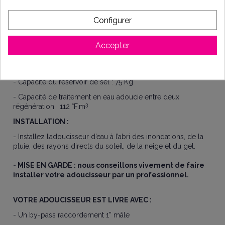
- Pression de service : 2 bar minimum – 4 bar maximum
Configurer
- Température de service : 5 – 35 °C
- Quantité de résine : 22 L
Accepter
- Temps de régénération : <1H
- Dimensions : 900 x 500 x 430
- Capacité du réservoir de sel : 75 Kg
- Capacité de traitement en eau adoucie entre deux
3
régénération : 112 °F.m
INSTALLATION :
- Installez l’adoucisseur d’eau à l’abri des inondations, de la
pluie, des rayons directs du soleil, de la neige et du gel.
- MISE EN GARDE : nous conseillons vivement de faire
installer votre adoucisseur par un professionnel.
VOTRE ADOUCISSEUR EST LIVRE AVEC :
- Un by-pass raccordement 1” mâle