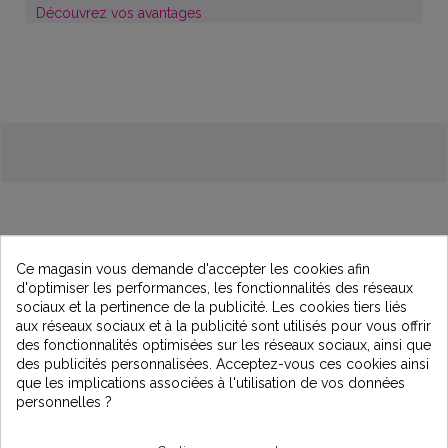
Découvrez vos avantages
Ce magasin vous demande d'accepter les cookies afin
d'optimiser les performances, les fonctionnalités des réseaux
sociaux et la pertinence de la publicité. Les cookies tiers liés
Description
aux réseaux sociaux et à la publicité sont utilisés pour vous offrir
des fonctionnalités optimisées sur les réseaux sociaux, ainsi que
des publicités personnalisées. Acceptez-vous ces cookies ainsi
Caractéristiques techniques :
que les implications associées à l'utilisation de vos données
personnelles ?
Equipé d'un by-pass double entrée
Livré avec un filtre à eau et sa cartouche 20u, deux