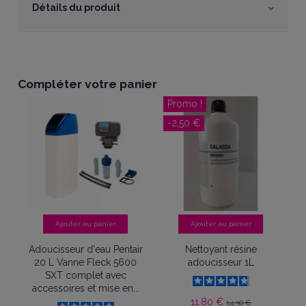
Détails du produit
Compléter votre panier
Promo !
-2,50 €
Ajouter au panier
Ajouter au panier
r
Adoucisseur d'eau Pentair
Nettoyant résine
P
L
20 L Vanne Fleck 5600
adoucisseur 1L
9
SXT complet avec
accessoires et mise en...
11,80 €
14,30 €