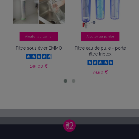
Ajouter au panier
Ajouter au panier
A
Filtre sous évier EMMO
Filtre eau de pluie - porte
Cu
filtre triplex
aéri
pl
149,00 €
79,90 €