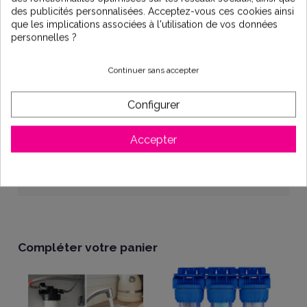
des publicités personnalisées. Acceptez-vous ces cookies ainsi
que les implications associées à l'utilisation de vos données
personnelles ?
Description
Continuer sans accepter
Configurer
Kit d'aspiration flexible 7 m et clapet/crépine inox D22
Diamètre de raccordement : fileté (mâle) 1"
Accepter
Détails du produit
Compléter votre panier