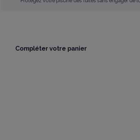
Protégez votre piscine des fuites sans engager de lour
Compléter votre panier