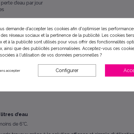
perte d’eau par jour
es
s demande d'accepter les cookies afin d'optimiser les performances
 des réseaux sociaux et la pertinence de la publicité. Les cookies tiers
irez tout nettoyeur automatique. Si possible, mettez le filt
 et à la publicité sont utilisés pour vous offrir des fonctionnalités op
x, ainsi que des publicités personnalisées. Acceptez-vous ces cookie
ement à l’endroit de la fuite ou répartissez uniformément dans
ssociées à l'utilisation de vos données personnelles ?
e recommandée dans le skimmer et utilisez un tuyau d’aspirate
Configurer
Acce
ans accepter
aites circuler l’eau pendant au moins 8 heures.
t contrôlez après 24 heures. Si nécessaire, appliquez une se
époser (environ 6 heures), puis aspirez-les avec un système ad
litres d’eau
 moins de 6°C.