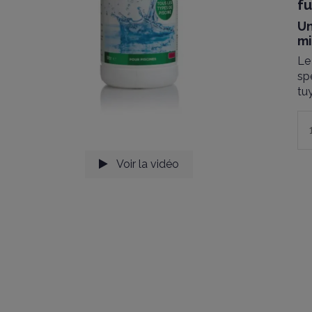
fu
Un
m
Le
sp
tu
Voir la vidéo