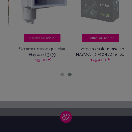
 panier
Ajouter au panier
Ajouter au panier
 gris clair
Pompe à chaleur piscine
Boîte de dérivation 3
 3139
HAYWARD ECOPAC 8 kW
Blanche
0 €
1 299,00 €
17,90 €