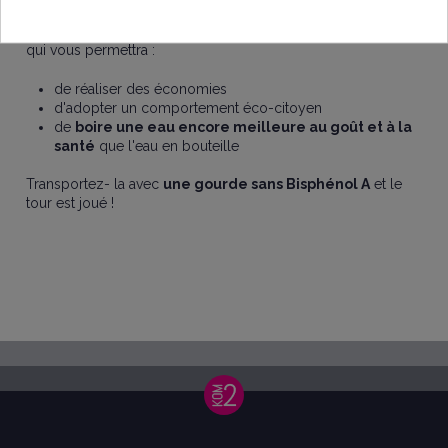
conseiller de limiter l'achat de bouteilles d'eau en plastique
et de les remplacer par un système de filtration sous évier
qui vous permettra :
de réaliser des économies
d'adopter un comportement éco-citoyen
de
boire une eau encore meilleure au goût et à la
santé
que l'eau en bouteille
Transportez- la avec
une gourde sans Bisphénol A
et le
tour est joué !