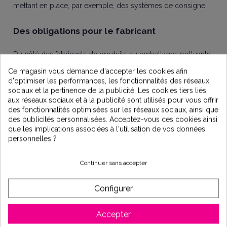
mettant en place, par exemple, des systèmes de consigne.
Des obligations pour le fabricant
Du côté des fabricants de produits ou emballages polluants,
ils devront
prendre en charge une partie des frais de
Ce magasin vous demande d'accepter les cookies afin
nettoyage des déchets
. Ils devront également
participer
d'optimiser les performances, les fonctionnalités des réseaux
aux coûts liés aux mesures de sensibilisation.
Il peut
sociaux et la pertinence de la publicité. Les cookies tiers liés
s'agir de fabricants de chips, cigarettes ou de lingettes
aux réseaux sociaux et à la publicité sont utilisés pour vous offrir
nettoyantes. Des mesures accompagneront ces industriels à
des fonctionnalités optimisées sur les réseaux sociaux, ainsi que
trouver des solutions de remplacement moins polluantes.
des publicités personnalisées. Acceptez-vous ces cookies ainsi
que les implications associées à l'utilisation de vos données
Concernant l'étiquetage:
Celui-ci devra être plus clair et
personnelles ?
normalisé. Il devra notamment indiquer son
mode
d’élimination des déchets
, ses effets néfastes sur
l’environnement et s'il est composé de
matières
Continuer sans accepter
plastiques
. Ces dispositions s’appliqueront aux serviettes
hygiéniques, aux lingettes humides et aux ballons.
Configurer
Néanmoins, nous, consommateurs, sommes les premiers
acteurs de ces changements.
Accepter
Dans le domaine de l'eau, nous ne pouvons que vous